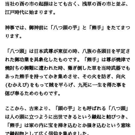
当社の酉の市の起源はとても古く、浅草の酉の市と並ぶ、
江戸時代に始まります。
神事では、御神前に「八つ頭の芋」と「熊手」をたてまつ
ります。
「八つ頭」は日本武尊が東征の時、八族の各頭目を平定さ
れた御功業を具象化したものです。「熊手」は尊が焼津で
焼討ちの御難に遭われた時、薙ぎ倒した草を当時武器でも
あった熊手を持ってかき集めさせ、その火を防ぎ、向火
(むかえび)をもって賊を平らげ、九死に一生を得た事を
偲び奉るためのものです。
ここから、古来より、「頭の芋」とも呼ばれる「八つ頭」
は人の頭に立つように出世できるという縁起と結びつき、
「熊手」は家の内に宝を掃き込むとか掻き込むという意味
で縁起物として広く信仰を集めました。