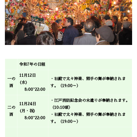
令和7年の日程
11月12日
一の
・社殿で太々神楽、熊手の舞が奉納されま
(水)
酉
す。（19:00～）
8:00~22:00
・江戸消防記念会の木遣りが奉納されます。
11月24日
二の
（10:10頃）
(月・祝)
酉
・社殿で太々神楽、熊手の舞が奉納されま
8:00~22:00
す。（19:00～）