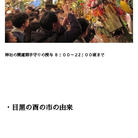
神社の
開運熊手守りの授与
８：００～２2：００頃まで
・目黒の酉の市の由来